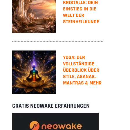
KRISTALLE: DEIN
EINSTIEG IN DIE
WELT DER
STEINHEILKUNDE
YOGA: DER
VOLLSTÄNDIGE
ÜBERBLICK ÜBER
STILE, ASANAS,
MANTRAS & MEHR
GRATIS NEOWAKE ERFAHRUNGEN