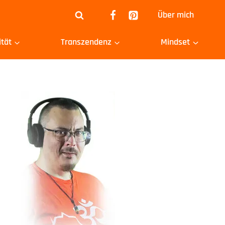
Über mich
ität
Transzendenz
Mindset