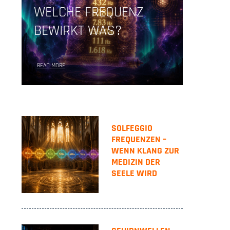
WELCHE FREQUENZ
BEWIRKT WAS?
READ MORE
SOLFEGGIO
FREQUENZEN –
WENN KLANG ZUR
MEDIZIN DER
SEELE WIRD