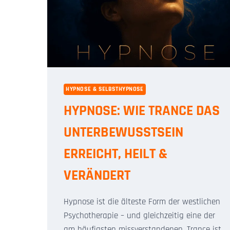
HYPNOSE & SELBSTHYPNOSE
HYPNOSE: WIE TRANCE DAS
UNTERBEWUSSTSEIN
ERREICHT, HEILT &
VERÄNDERT
Hypnose ist die älteste Form der westlichen
Psychotherapie – und gleichzeitig eine der
am häufigsten missverstandenen. Trance ist