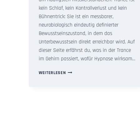
kein Schlaf, kein Kontrollverlust und kein
Bühnentrick: Sie ist ein messbarer,
neurobiologisch eindeutig definierter
Bewusstseinszustand, in dem das
Unterbewusstsein direkt erreichbar wird. Auf
dieser Seite erfährst du, was in der Trance
im Gehirn passiert, wofür Hypnose wirksam…
HYPNOSE:
WEITERLESEN
WIE
TRANCE
DAS
UNTERBEWUSSTSEIN
ERREICHT,
HEILT
&
VERÄNDERT