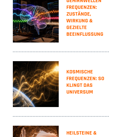
GEHIRNWELLEN
FREQUENZEN:
ZUSTÄNDE,
WIRKUNG &
GEZIELTE
BEEINFLUSSUNG
KOSMISCHE
FREQUENZEN: SO
KLINGT DAS
UNIVERSUM
HEILSTEINE &